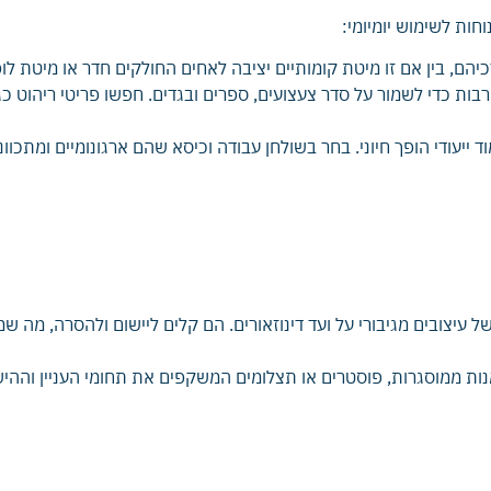
חות לשימוש יומיומי:
יהם, בין אם זו מיטת קומותיים יציבה לאחים החולקים חדר או מיטת ל
בות כדי לשמור על סדר צעצועים, ספרים ובגדים. חפשו פריטי ריהוט כגו
וד ייעודי הופך חיוני. בחר בשולחן עבודה וכיסא שהם ארגונומיים ומתכו
של עיצובים מגיבורי על ועד דינוזאורים. הם קלים ליישום ולהסרה, מה ש
נות ממוסגרות, פוסטרים או תצלומים המשקפים את תחומי העניין וההישגי