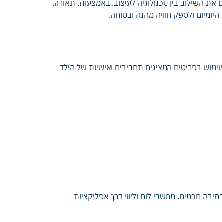
ת. הופכים חלק. בלתי נפרד מחדר. ילדים .מעוצב. טרנדים בעיצוב חדרי. ילדים לשנת 2025. מדגישים את השילוב בין טכנולוגיה לעיצוב. באמצעות. תאורה.
היומיום ולספק חוויה מהנה ובטוחה.
שימוש בפריטים המציגים תחביבים ואישיות של הילד
 כתיבה חכמים. מחשבי לוח וליווי דרך אפליקציות