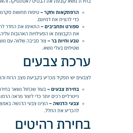
בחירת נושא קובעת את הבסיס לאסתטיקה והאווי
הרפתקאות וחקר –
טיפוח תחושת סקרנות 
כדי להצית את דמיונם.
ספורט ותחביבים –
התאימו את החדר לתחו
את הקבוצות או הפעילויות האהובות עליהם
טבע וחיות בר –
צור סביבה שלווה עם נוש
שטיחים בעלי נושא.
ערכת צבעים
לצבעים יש תפקיד מכריע בקביעת מצב הרוח והאו
בחירת צבעים –
בעוד שכחול נשאר בחירה ק
נייטרליים רכים יותר כדי ליצור מראה הרמוני
צבעי הדגשה –
הציגו צבעי הדגשה באמצעו
להכריע את החלל.
בחירת רהיטים