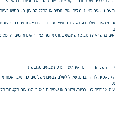
רה הכללית של החדר. שקול את רעיונות הנושא המפורטים האלה:
עם נושאים כמו ג’ונגלים, אוקיינוסים או החלל החיצון. השתמשו בציור
מי העניין שלהם עם עיצוב בנושא ספורט. שלבו אלמנטים כמו תצוגות ש
.
אים בהשראת הטבע. השתמש בגווני אדמה כמו ירוקים וחומים, הדפסים בו
וירה של החדר. הנה איך ליצור ערכת צבעים מגובשת:
לאסית לחדרי בנים, שקול לשלב צבעים משלימים כמו נייבי, אפור או ירו
.
ת אביזרים כגון כריות, וילונות או שטיחים באזור. הנגיעות הקטנות הל