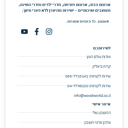
ארונות הזזה, ארונות פתיחה, חדרי ילדים וחדרי השינה,
מעוצבים ואיכותיים – ישירות מהיצרן ללא פערי תיווך.
©2026. כל הזכויות שמורות.
לשירותכם
אודות עולם העץ
קרית ביאליק
שירות לקוחות: 055-7723141 ​
שירות לקוחות: 04-7798220 ​
info@woodworld.co.il
איזור אישי
החשבון שלי
עדכון פרטי חשבון