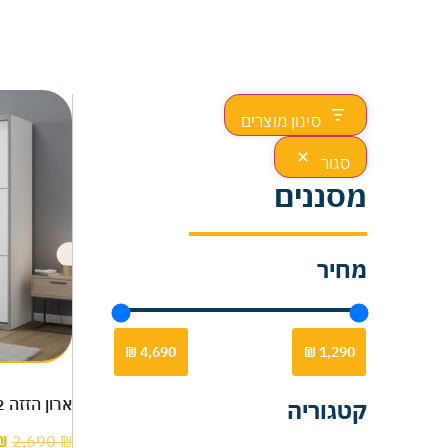
סינון מוצרים
סגור
מסננים
מחיר
ארון הזזה 2 דלתות – דגם מדריד 1.80
קטגוריה
₪
2,690
₪