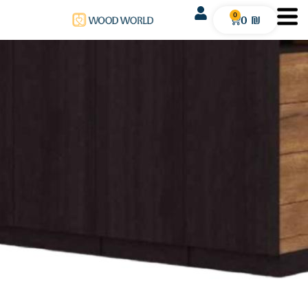
0
0
₪