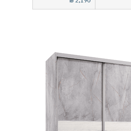
₪
2,190