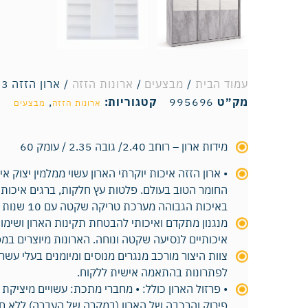
עמוד הבית
/
מבצעים
/
ארונות הזזה
/ ארון הזזה 3 דלתות – דגם שקד
מק״ט
995696
קטגוריות:
,
ארונות הזזה
מבצעים
מידות ארון – רוחב 2.40/ גובה 2.35 / עומק 60
• ארון הזזה איכות יוקרתי הארון עשוי ממלמין יצוק אי
החומר הטוב בעולם. פלטות עץ חלקות, ברגים איכותיי
באיכות הגבוהה מערכת טריקה שקטה עם 10 שנות אחריות!
מנגנון מתקדם ואיכותי להבטחת תקינות הארון ושימוש 
איכותיים לנסיעה שקטה ונוחה. הארונות מיוצרים ב
צוות היצור מורכב מנגרים מנוסים ומיומנים בעלי עשרות
לפתרונות בהתאמה אישית ללקוח.
• פרזול הארון כולל: • מחברי מתכת: עשויים מיצי
פירוק והרכבה של הארון (במקרה של העברה) ללא חש