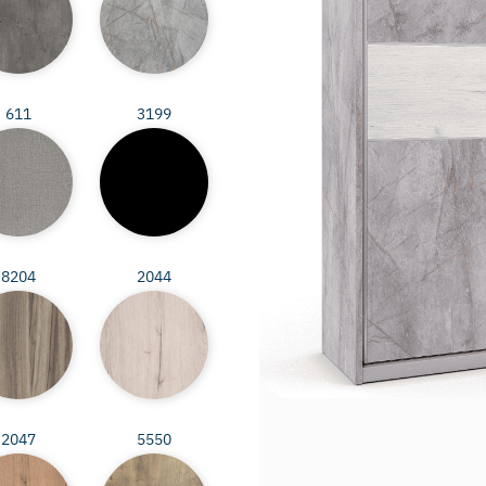
611
3199
8204
2044
2047
5550