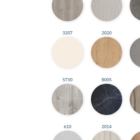
3207
2020
5730
8005
610
2014