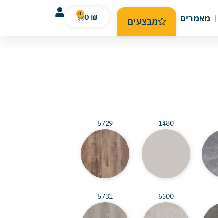
0
0
₪
מאמרים
מבצעים
5729
1480
5731
5600