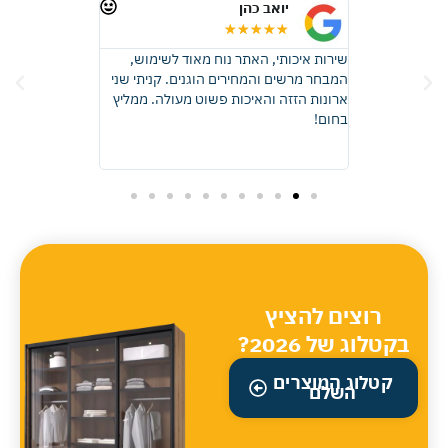
יואב כהן
רונית 
★
★
★
★
★
★
★
★
 זכוכית, קבלתי
שירות איכותי, האתר נוח מאוד לשימוש,
ממליצה בחום, ה
ות באיכות
המבחר מרשים והמחירים הוגנים. קניתי שני
התוצאה יצאה פ
דהים! בהחלט
ארונות הזזה והאיכות פשוט מעולה. ממליץ
שדמיינתי, ההתק
אוד.
בחום!
וכל שאלה שלי נ
והעבודה בוצעה 
כל הכבוד מומלץ 
רוצים להציץ
בקטלוג של 2026?
קטלוג המוצרים
השלם