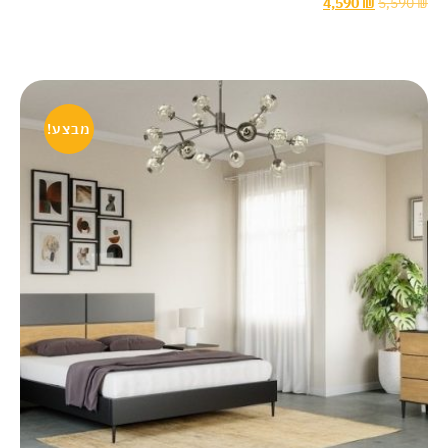
4,590
₪
5,590
₪
מבצע!