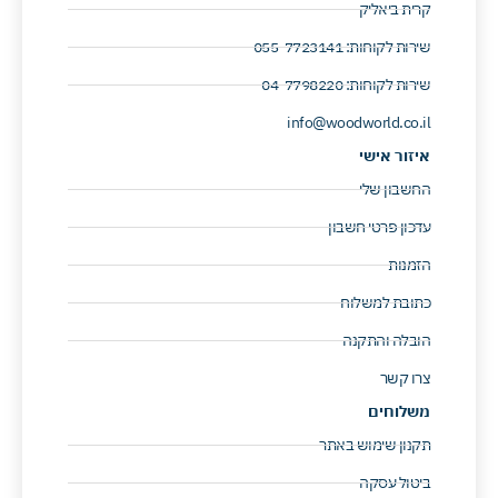
קרית ביאליק
שירות לקוחות: 055-7723141 ​
שירות לקוחות: 04-7798220 ​
info@woodworld.co.il
איזור אישי
החשבון שלי
עדכון פרטי חשבון
הזמנות
כתובת למשלוח
הובלה והתקנה
צרו קשר
משלוחים
תקנון שימוש באתר
ביטול עסקה