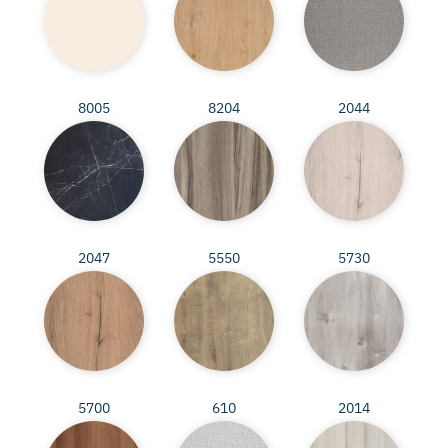
8005
8204
2044
2047
5550
5730
5700
610
2014