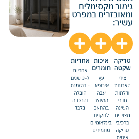
גימור מקסימלים
ומאובזרים במפרט
עשיר:
טריקה
איכות
אחריות
שקטה
חומרים
אחריות
צירי
עץ
ל-3 שנים
הארונות
אירופאי
- בהזמנת
ודלתות
עבה
הובלה
חדרי
המיוצר
והרכבה
השינה
בהתאם
בלבד
מצוידים
לתקנים
ברכיבי
בינלאומיים
טריקה
מחמירים
איטית