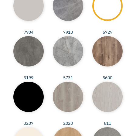
7904
7910
5729
3199
5731
5600
3207
2020
611