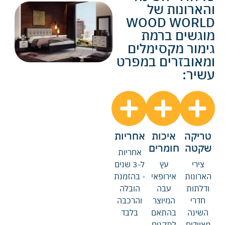
והארונות של
WOOD WORLD
מוגשים ברמת
גימור מקסימלים
ומאובזרים במפרט
עשיר:
טריקה
איכות
אחריות
שקטה
חומרים
אחריות
צירי
עץ
ל-3 שנים
הארונות
אירופאי
- בהזמנת
ודלתות
עבה
הובלה
חדרי
המיוצר
והרכבה
השינה
בהתאם
בלבד
מצוידים
לתקנים