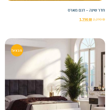
חדר שינה – דגם מארס
1,790
₪
2,290
₪
מבצע!