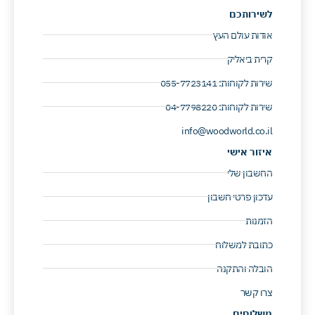
לשירותכם
אודות עולם העץ
קרית ביאליק
שירות לקוחות: 055-7723141 ​
שירות לקוחות: 04-7798220 ​
info@woodworld.co.il
איזור אישי
החשבון שלי
עדכון פרטי חשבון
הזמנות
כתובת למשלוח
הובלה והתקנה
צרו קשר
משלוחים