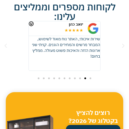
לקוחות מספרים וממליצים
עלינו:
יואב כהן
רונית 
★
★
★
★
★
★
★
★
 זכוכית, קבלתי
שירות איכותי, האתר נוח מאוד לשימוש,
ממליצה בחום, ה
ות באיכות
המבחר מרשים והמחירים הוגנים. קניתי שני
התוצאה יצאה פ
דהים! בהחלט
ארונות הזזה והאיכות פשוט מעולה. ממליץ
שדמיינתי, ההתק
אוד.
בחום!
וכל שאלה שלי נ
והעבודה בוצעה 
כל הכבוד מומלץ 
רוצים להציץ
בקטלוג של 2026?