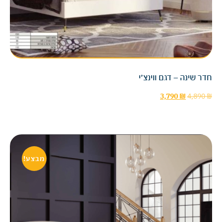
חדר שינה – דגם ווינצ׳י
3,790
₪
4,890
₪
מבצע!