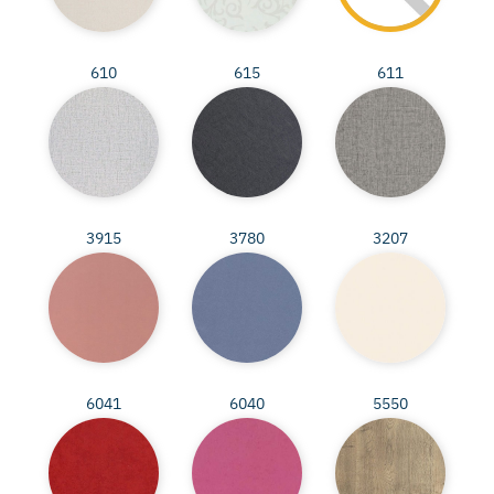
610
615
611
3915
3780
3207
6041
6040
5550