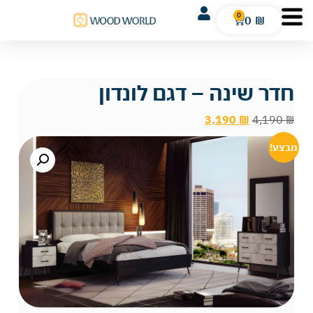
0
0
₪
חדר שינה – דגם לונדון
3,190
₪
4,190
₪
מבצע!