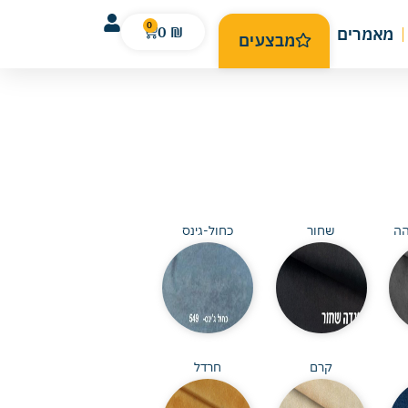
0
0
₪
מאמרים
מבצעים
הה
שחור
כחול-גינס
קרם
חרדל