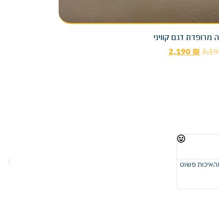
 מרופדת דגם קוויני
2,190
₪
3,1
רונית לוי
★
★
★
★
★
והאיכות פשוט
ממליצה בחום, הזמנתי ארון הזזה ומיטה התוצאה יצאה פשוט מו
מהירה ומדויקת, וכל שאלה שלי נענתה מיד ובסבלנות. והעבודה 
מומלץ מאוד ושווה!