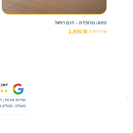
מיטה מרופדת – דגם רויאל
1,890
₪
2,890
₪
יואב 
★
★
★
תם אחרי שבוע וחצי, הארונות באיכות גבוהה, השירות היה פשוט
שירות איכותי, 
.
מעולה. ממליץ ב