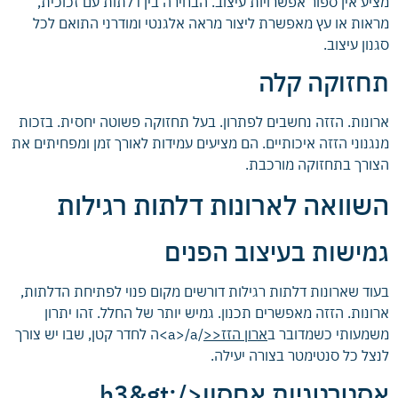
מציע אין ספור אפשרויות עיצוב. הבחירה בין דלתות עם זכוכית,
מראות או עץ מאפשרת ליצור מראה אלגנטי ומודרני התואם לכל
סגנון עיצוב.
תחזוקה קלה
ארונות. הזזה נחשבים לפתרון. בעל תחזוקה פשוטה יחסית. בזכות
מנגנוני הזזה איכותיים. הם מציעים עמידות לאורך זמן ומפחיתים את
הצורך בתחזוקה מורכבת.
השוואה לארונות דלתות רגילות
גמישות בעיצוב הפנים
בעוד שארונות דלתות רגילות דורשים מקום פנוי לפתיחת הדלתות,
ארונות. הזזה מאפשרים תכנון. גמיש יותר של החלל. זהו יתרון
משמעותי כשמדובר ב
ארון הזז<<
/a>/a>ה לחדר קטן, שבו יש צורך
לנצל כל סנטימטר בצורה יעילה.
אסטרטגיות אחסון</h3&gt;