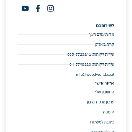
לשירותכם
אודות עולם העץ
קרית ביאליק
שירות לקוחות: 055-7723141 ​
שירות לקוחות: 04-7798220 ​
info@woodworld.co.il
איזור אישי
החשבון שלי
עדכון פרטי חשבון
הזמנות
כתובת למשלוח